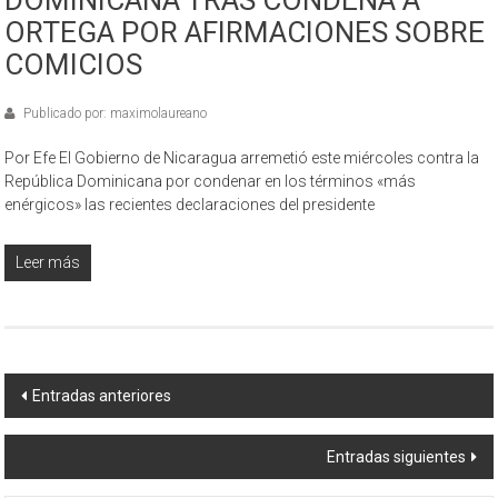
ORTEGA POR AFIRMACIONES SOBRE
COMICIOS
Publicado por: maximolaureano
Por Efe El Gobierno de Nicaragua arremetió este miércoles contra la
República Dominicana por condenar en los términos «más
enérgicos» las recientes declaraciones del presidente
Leer más
Navegación
Entradas anteriores
de
Entradas siguientes
entradas