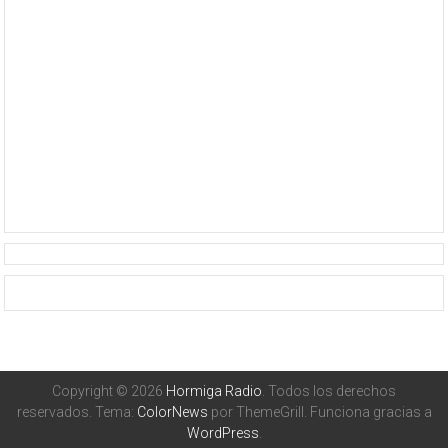
Copyright © 2026
Hormiga Radio
. Todos los derechos
reservados. Tema:
ColorNews
por ThemeGrill. Funciona gracias a
WordPress
.