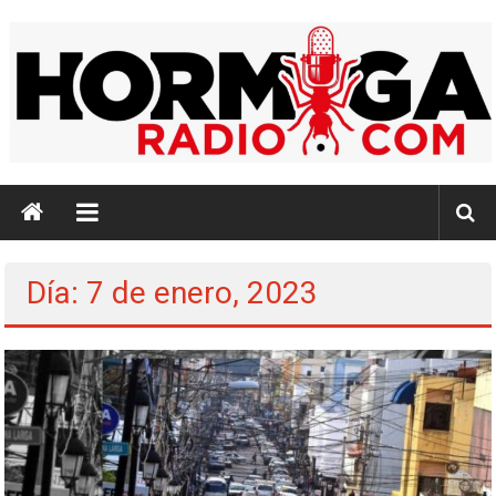
Saltar
al
contenido
Hormiga
Radio
Identidad,
Día: 7 de enero, 2023
Cultura,
Música
e
Información…