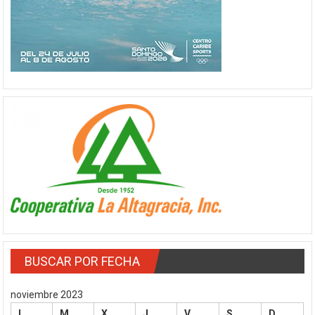
BUSCAR POR FECHA
noviembre 2023
L
M
X
J
V
S
D