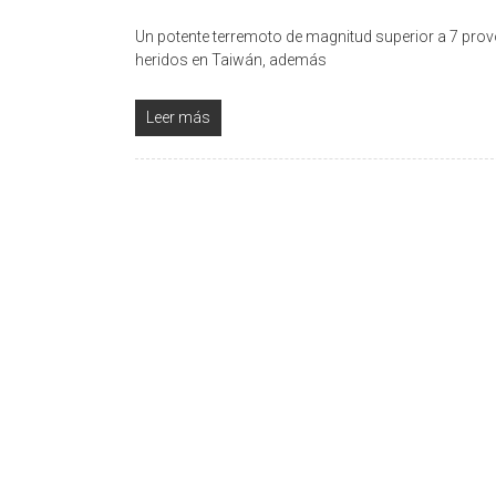
Un potente terremoto de magnitud superior a 7 pro
heridos en Taiwán, además
Leer más