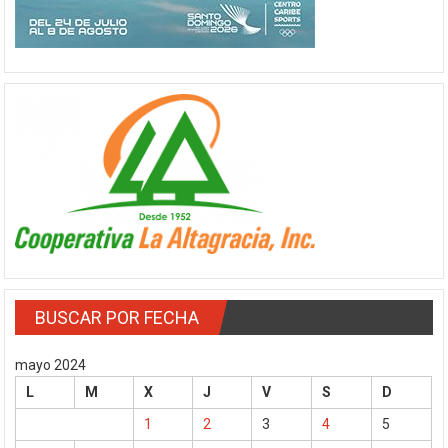
BUSCAR POR FECHA
mayo 2024
L
M
X
J
V
S
D
1
2
3
4
5