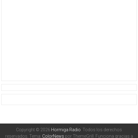
Copyright © 2026
Hormiga Radio
. Todos los derechos
reservados. Tema:
ColorNews
por ThemeGrill. Funciona gracias a