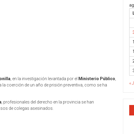
ag
onilla
, en la investigación levantada por el
Ministerio Público
,
« 
ga la coerción de un año de prisión preventiva, como se ha
a
, profesionales del derecho en la provincia se han
casos de colegas asesinados.