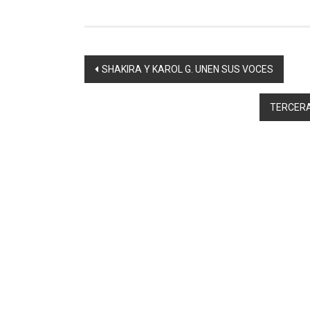
Navegación
SHAKIRA Y KAROL G. UNEN SUS VOCES
de
TERCERA
entradas