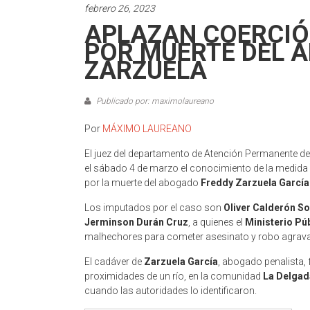
febrero 26, 2023
APLAZAN COERCIÓ
POR MUERTE DEL 
ZARZUELA
Publicado por: maximolaureano
Por
MÁXIMO LAUREANO
El juez del departamento de Atención Permanente del 
el sábado 4 de marzo el conocimiento de la medida
por la muerte del abogado
Freddy Zarzuela García
Los imputados por el caso son
Oliver Calderón So
Jerminson Durán Cruz
, a quienes el
Ministerio Pú
malhechores para cometer asesinato y robo agravado
El cadáver de
Zarzuela García
, abogado penalista, 
proximidades de un río, en la comunidad
La Delgad
cuando las autoridades lo identificaron.