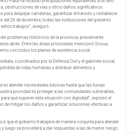
uerto Plata ha recibido precipitaciones equivalentes a un año
ra, obstrucciones de vías y otros daños significativos.
ara despejar carreteras, garantizar el tránsito y restablecer
 del 26 de diciembre, todas las instituciones del gobierno
 estos trabajos”, aseguró.
r problemas históricos de la provincia, previamente
meses atrás. Entre las áreas priorizadas mencionó Sosua,
erno con todos los planes de asistencia social.
diata, coordinados por la Defensa Civil y el gabinete social,
la pérdida de vidas humanas y distribuir alimentos y
ad es atender necesidades básicas hasta que las lluvias
uestra prioridad es proteger a las comunidades vulnerables,
 para que superen esta situación con dignidad”, expresó el
 de mitigar los daños y garantizar soluciones efectivas a
ndicó que el gobierno trabajará de manera conjunta para atender
s y luego se procederá a dar respuestas a las de menor riesgo.