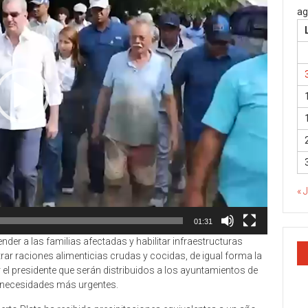
ag
« 
01:31
nder a las familias afectadas y habilitar infraestructuras
ar raciones alimenticias crudas y cocidas, de igual forma la
l presidente que serán distribuidos a los ayuntamientos de
s necesidades más urgentes.