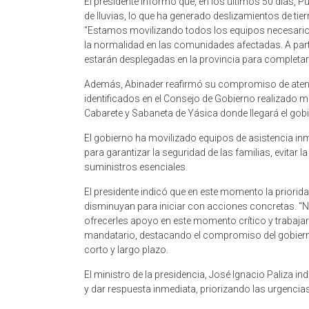
El presidente informó que, en los últimos 50 días, P
de lluvias, lo que ha generado deslizamientos de tier
“Estamos movilizando todos los equipos necesarios p
la normalidad en las comunidades afectadas. A partir
estarán desplegadas en la provincia para completar
Además, Abinader reafirmó su compromiso de atende
identificados en el Consejo de Gobierno realizado 
Cabarete y Sabaneta de Yásica donde llegará el gobi
El gobierno ha movilizado equipos de asistencia inme
para garantizar la seguridad de las familias, evitar 
suministros esenciales.
El presidente indicó que en este momento la priorid
disminuyan para iniciar con acciones concretas. “N
ofrecerles apoyo en este momento crítico y trabajar
mandatario, destacando el compromiso del gobierno
corto y largo plazo.
El ministro de la presidencia, José Ignacio Paliza i
y dar respuesta inmediata, priorizando las urgencia