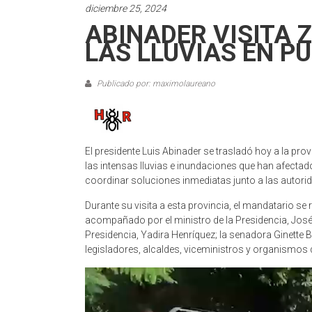
diciembre 25, 2024
ABINADER VISITA
LAS LLUVIAS EN P
Publicado por: maximolaureano
El presidente Luis Abinader se trasladó hoy a la pr
las intensas lluvias e inundaciones que han afectad
coordinar soluciones inmediatas junto a las autori
Durante su visita a esta provincia, el mandatario se
acompañado por el ministro de la Presidencia, José I
Presidencia, Yadira Henríquez; la senadora Ginette 
legisladores, alcaldes, viceministros y organismos
Reproductor
de
vídeo