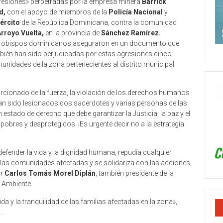
resiones» perpetradas por la empresa minera
Barrick
d,
con el apoyo de miembros de la
Policía Nacional
y
jército
de la República Dominicana, contra la comunidad
rroyo Vuelta,
en la provincia de
Sánchez Ramírez.
 obispos dominicanos aseguraron en un documento que
bién han sido perjudicadas por estas agresiones cinco
unidades de la zona pertenecientes al distrito municipal
rcionado de la fuerza, la violación de los derechos humanos
 han sido lesionados dos sacerdotes y varias personas de las
tado de derecho que debe garantizar la Justicia, la paz y el
obres y desprotegidos. ¡Es urgente decir no a la estrategia
defender la vida y la dignidad humana, repudia cualquier
 las comunidades afectadas y se solidariza con las acciones
or
Carlos Tomás Morel Diplán
, también presidente de la
 Ambiente.
da y la tranquilidad de las familias afectadas en la zona»,
.