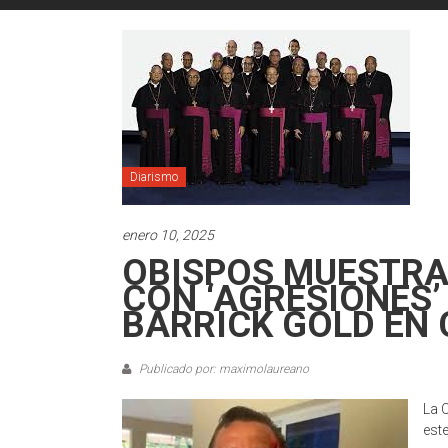
Diarismo
enero 10, 2025
OBISPOS MUESTRA
CON ‘AGRESIONES’
BARRICK GOLD EN 
Publicado por: maximolaureano
La 
est