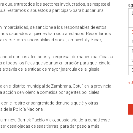
ra que, entre todos los sectores involucrados, se respete el
ag
 cual «estamos dispuestos a participar» para buscar una
 imparcialidad, se sancione a los responsables de estos
daños causados a quienes han sido afectados. Recordamos
alizarse con responsabilidad social, ambiental y ética»,
daridad con los afectados y a expresar de manera pacífica su
 a todos los fieles que se unan en oración para que reine la
s a través de la entidad de mayor jerarquía de la Iglesia
« 
 en el distrito municipal de Zambrana, Cotuí, en la provincia
acción de violencia cometida por agentes policiales.
 con el rostro ensangrentado denuncia que él y otras
 de la Policía Nacional.
a minera Barrick Pueblo Viejo, subsidiaria de la canadiense
ser desalojadas de esas tierras, para dar paso a más