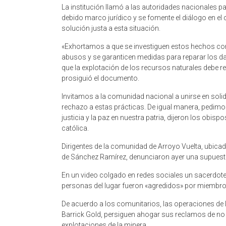
La institución llamó a las autoridades nacionales pa
debido marco jurídico y se fomente el diálogo en el
solución justa a esta situación.
«Exhortamos a que se investiguen estos hechos con
abusos y se garanticen medidas para
reparar los 
que la explotación de los recursos naturales debe re
prosiguió el documento.
Invitamos a la comunidad nacional a unirse en soli
rechazo a estas prácticas. De igual manera, pedimos
justicia y la paz en nuestra patria, dijeron los obispo
católica.
Dirigentes de la comunidad de Arroyo Vuelta, ubicada
de Sánchez Ramírez, denunciaron ayer una supuesta 
En un video colgado en redes sociales un sacerdote
personas del lugar fueron «agredidos» por miembros
De acuerdo a los comunitarios, las operaciones de l
Barrick Gold, persiguen ahogar sus reclamos de no 
explotaciones de la minera.