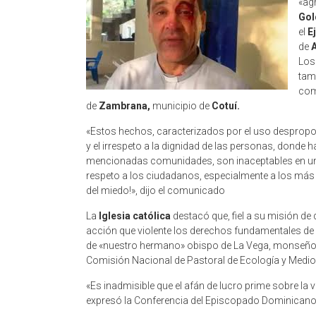
«ag
Gol
el
E
de
A
Los
tam
com
de
Zambrana,
municipio de
Cotuí.
«Estos hechos, caracterizados por el uso despropo
y el irrespeto a la dignidad de las personas, donde
mencionadas comunidades, son inaceptables en un es
respeto a los ciudadanos, especialmente a los más p
del miedo!», dijo el comunicado
La
Iglesia católica
destacó que, fiel a su misión de 
acción que violente los derechos fundamentales de
de «nuestro hermano» obispo de La Vega, monseñ
Comisión Nacional de Pastoral de Ecología y Medio
«Es inadmisible que el afán de lucro prime sobre la vi
expresó la Conferencia del Episcopado Dominicano