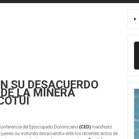
N SU DESACUERDO
 DE LA MINERA
COTUÍ
Conferencia del Episcopado Dominicano
(CED)
manifestó
e jueves su «rotundo desacuerdo» ante los recientes actos de