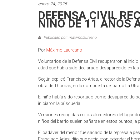
enero 24, 2025
DEFENSA CIVIL RE
NIÑO DE 11 AÑOS
Publicado por: maximolaureano
Por
Máximo Laureano
Voluntarios de la Defensa Civil recuperaron al inicio
edad que había sido declarado desaparecido en las
Según explicó Francisco Arias, director de la Defensa
obra de Thomas, en la compuerta del barrio La Otra
El niño había sido reportado como desaparecido por
iniciaron la búsqueda.
Versiones recogidas en los alrededores del lugar don
niños del barrio suelen bañarse en estos puntos, a p
El cadáver del menor fue sacado de la represa a pe
Francisco Arias, dijo que decidieron extender el hor