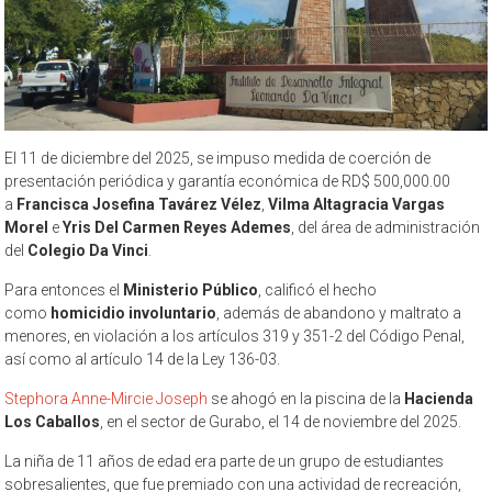
El 11 de diciembre del 2025, se impuso medida de coerción de
presentación periódica y garantía económica de RD$ 500,000.00
a
Francisca Josefina Tavárez Vélez
,
Vilma Altagracia Vargas
Morel
e
Yris Del Carmen Reyes Ademes
, del área de administración
del
Colegio Da Vinci
.
Para entonces el
Ministerio Público
, calificó el hecho
como
homicidio involuntario
, además de abandono y maltrato a
menores, en violación a los artículos 319 y 351-2 del Código Penal,
así como al artículo 14 de la Ley 136-03.
Stephora Anne-Mircie Joseph
se ahogó en la piscina de la
Hacienda
Los Caballos
, en el sector de Gurabo, el 14 de noviembre del 2025.
La niña de 11 años de edad era parte de un grupo de estudiantes
sobresalientes, que fue premiado con una actividad de recreación,