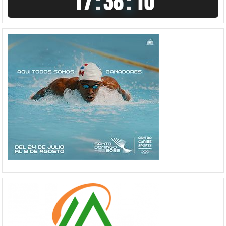
17
:
38
:
11