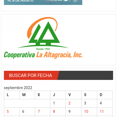
BUSCAR POR FECHA
septiembre 2022
L
M
X
J
V
S
D
1
2
3
4
5
6
7
8
9
10
11