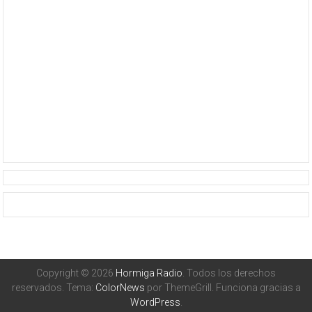
Copyright © 2026
Hormiga Radio
. Todos los derechos
reservados. Tema:
ColorNews
por ThemeGrill. Funciona gracias a
WordPress
.