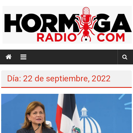
Saltar
al
contenido
Hormiga
Radio
Identidad,
Día: 22 de septiembre, 2022
Cultura,
Música
e
Información…