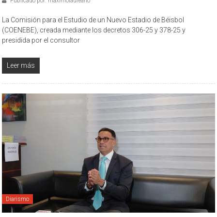
Publicado por: maximolaureano
La Comisión para el Estudio de un Nuevo Estadio de Béisbol
(COENEBE), creada mediante los decretos 306-25 y 378-25 y
presidida por el consultor
Leer más
Diarismo