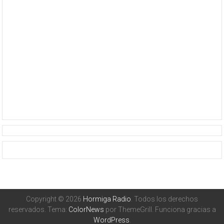
Copyright © 2026
Hormiga Radio
. Todos los derechos
reservados. Tema:
ColorNews
por ThemeGrill. Funciona gracias a
WordPress
.