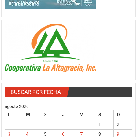
BUSCAR POR FECHA
agosto 2026
L
M
X
J
V
S
D
1
2
3
4
5
6
7
8
9