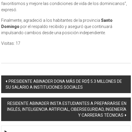
favoritismos y mejore las condiciones de vida de los dominicanos”,
expresó.
Finalmente, agradeció a los habitantes de la provincia
Santo
Domingo
por el respaldo recibido y aseguró que continuará
impulsando cambios desde una posición independiente.
Visitas: 17
Navegación
PRESIDENTE ABINADER DONA MÁS DE RD$ 5.3 MILLONES DE
SU SALARIO A INSTITUCIONES SOCIALES
de
entradas
RESIDENTE ABINADER INSTA ESTUDIANTES A PREPARARSE EN
INGLÉS, INTELIGENCIA ARTIFICIAL, CIBERSEGURIDAD, INGENIERÍA
Y CARRERAS TÉCNICAS