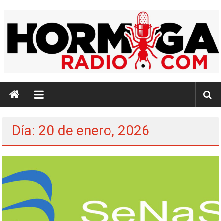
Saltar
al
contenido
Hormiga
Radio
Identidad,
Día: 20 de enero, 2026
Cultura,
Música
e
Información…