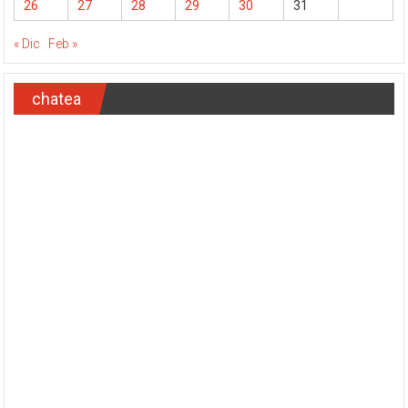
26
27
28
29
30
31
« Dic
Feb »
chatea