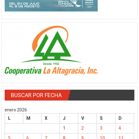
BUSCAR POR FECHA
enero 2026
L
M
X
J
V
S
D
1
2
3
4
5
6
7
8
9
10
11