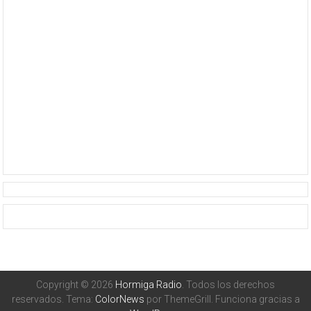
Copyright © 2026
Hormiga Radio
. Todos los derechos
reservados. Tema:
ColorNews
por ThemeGrill. Funciona gracias a